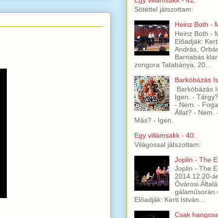
Egy villámsakk - 41.
Sötéttel játszottam:
Heinz Both -
Heinz Both -
Előadják: Kert
András, Orbán
Barnabás klari
zongora Tatabánya, 20...
Barkóbázás Is
Barkóbázás Is
Igen. - Tárgy
- Nem. - Foga
Állat? - Nem.
Más? - Igen.
Egy villámsakk - 40.
Világossal játszottam:
Joplin - The 
Joplin - The 
2014.12.20-á
Óvárosi Általá
gálaműsorán c
Előadják: Kerti István...
Csak hangosa