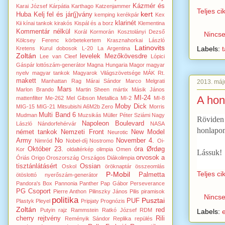
Kázmér és
Karai József
Kárpátia
Karthago
Katzenjammer
Teljes ci
kert
Huba
Kelj fel és jár(j)vány
kemping
kerékpár
Kex
klarinét
Kii
kínai tankok
kirakós
Kispál és a borz
Klementina
Kommentár nélkül
Korál
Kormorán
Kosztolányi Dezső
Nincs
Kölcsey Ferenc
körbetekertem
Krasznahorkai László
Latinovits
Labels:
Kretens
Kurul dobosok
L-20
La Argentina
Zoltán
levelek Mezőkövesdre
Lee van Cleef
Lópici
Gáspár
lottószám-generátor
Magna Hungaria
Magor
magyar
nyelv
magyar tankok
Magyarok Világszövetsége
MÁK Rt.
makett
Manhattan Rag
Márai Sándor
Marco Melgrati
2013. máju
Mars
Marlon Brando
Martin Sheen
mártix
Másik János
A hon
MI-24
mattenfilter
Me-262
Mel Gibson
Metallica
MI-2
MI-8
Moby Dick
MIG-15
MIG-21
Mitsubishi A6M2b Zero
Morris
Multi Band 6
Mudman
Muzsikás
Müller Péter Sziámi
Nagy
Röviden
Napoleon Boulevard
László
Nándorfehérvár
NASA
honlapom
német tankok
Nemzeti Front
New Model
Neurotic
Army
No
November 4.
Nimród
Nobel-díj
Nostromo
Oi-
Október 23.
óra
Ørdøg
Kor
oldaltérkép
olimpia
Omen
Lássuk!
orvosok a
Óriás
Origo
Oroszország
Országos Diákolimpia
tisztánlátásért
Ossian
Oskol
öröknaptár
összeomlás
Teljes ci
P-Mobil
Palmetta
ötöslottó nyerőszám-generátor
Pandora's Box
Pannonia
Panther
Pap Gábor
Perseverance
PG Csoport
Pierre Anthon
Pilinszky János
Pilis
piramisok
Nincs
politika
Pusztai
PUF
Plastyk
Pleyel
Pripjaty
Prognózis
Zoltán
red
Putyin
rajz
Rammstein
Ratkó József
RDM
Labels:
cherry
rejtvény
Rili
Reményik Sándor
Replika
repülés