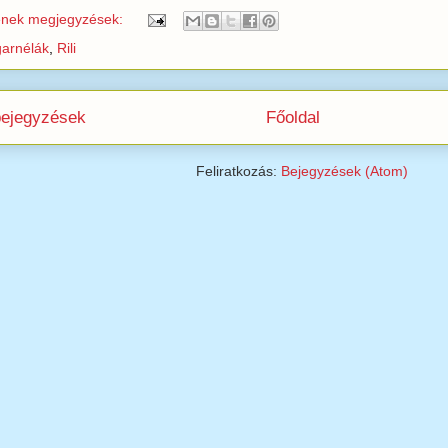
enek megjegyzések:
garnélák
,
Rili
bejegyzések
Főoldal
Feliratkozás:
Bejegyzések (Atom)