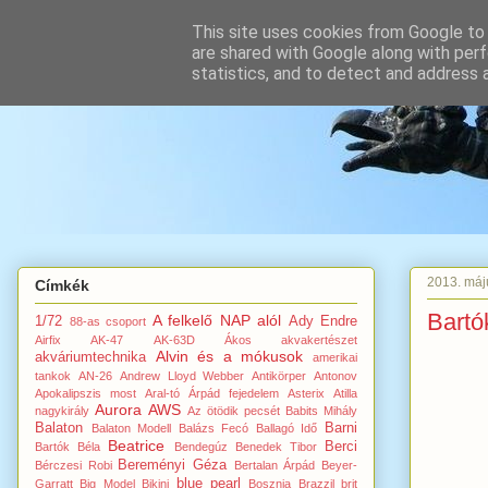
This site uses cookies from Google to d
are shared with Google along with perf
statistics, and to detect and address 
2013. máj
Címkék
Bartó
A felkelő NAP alól
1/72
Ady Endre
88-as csoport
Airfix
AK-47
AK-63D
Ákos
akvakertészet
Alvin és a mókusok
akváriumtechnika
amerikai
tankok
AN-26
Andrew Lloyd Webber
Antikörper
Antonov
Apokalipszis most
Aral-tó
Árpád fejedelem
Asterix
Atilla
Aurora
AWS
nagykirály
Az ötödik pecsét
Babits Mihály
Balaton
Barni
Balaton Modell
Balázs Fecó
Ballagó Idő
Beatrice
Berci
Bartók Béla
Bendegúz
Benedek Tibor
Bereményi Géza
Bérczesi Robi
Bertalan Árpád
Beyer-
blue pearl
Garratt
Big Model
Bikini
Bosznia
Brazzil
brit