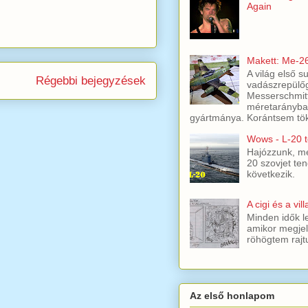
Again
Makett: Me-2
A világ első s
Régebbi bejegyzések
vadászrepülőg
Messerschmit
méretarányban
gyártmánya. Korántsem töké
Wows - L-20 t
Hajózzunk, mer
20 szovjet ten
következik.
A cigi és a vil
Minden idők l
amikor megjel
röhögtem rajt
Az első honlapom