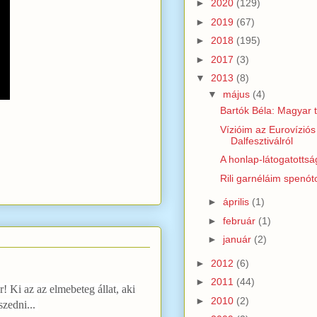
►
2020
(129)
►
2019
(67)
►
2018
(195)
►
2017
(3)
▼
2013
(8)
▼
május
(4)
Bartók Béla: Magyar 
Vízióim az Eurovíziós
Dalfesztiválról
A honlap-látogatotts
Rili garnéláim spenót
►
április
(1)
►
február
(1)
►
január
(2)
►
2012
(6)
►
2011
(44)
 Ki az az elmebeteg állat, aki
►
2010
(2)
szedni...