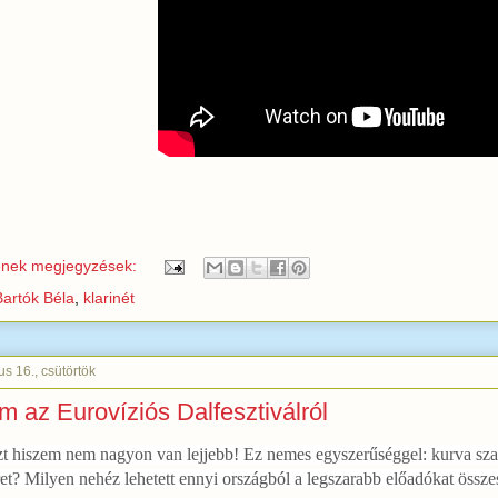
enek megjegyzések:
Bartók Béla
,
klarinét
s 16., csütörtök
im az Eurovíziós Dalfesztiválról
zt hiszem nem nagyon van lejjebb! Ez nemes egyszerűséggel: kurva szar!
eret? Milyen nehéz lehetett ennyi országból a legszarabb előadókat össze