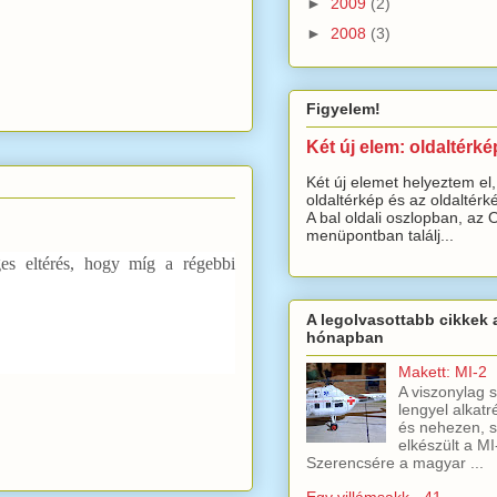
►
2009
(2)
►
2008
(3)
Figyelem!
Két új elem: oldaltérké
Két új elemet helyeztem el,
oldaltérkép és az oldaltérké
A bal oldali oszlopban, az 
menüpontban találj...
es eltérés, hogy míg a régebbi
A legolvasottabb cikkek 
hónapban
Makett: MI-2
A viszonylag 
lengyel alkatr
és nehezen, s
elkészült a MI
Szerencsére a magyar ...