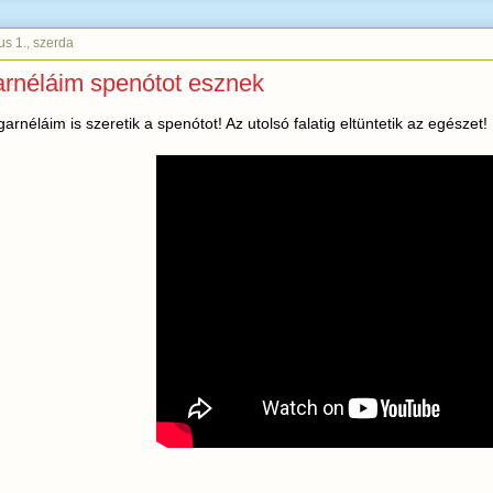
s 1., szerda
garnéláim spenótot esznek
garnéláim is szeretik a spenótot! Az utolsó falatig eltüntetik az egészet!