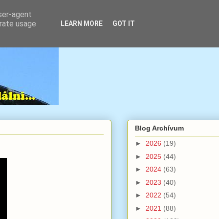
user-agent
erate usage
LEARN MORE
GOT IT
Blog Archívum
►
2026
(19)
►
2025
(44)
►
2024
(63)
►
2023
(40)
►
2022
(54)
►
2021
(88)