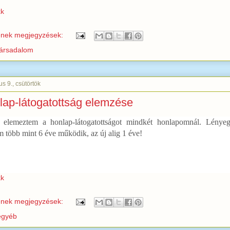
kk
enek megjegyzések:
társadalom
s 9., csütörtök
lap-látogatottság elemzése
 elemeztem a honlap-látogatottságot mindkét honlapomnál. Lényeg
 több mint 6 éve működik, az új alig 1 éve!
kk
enek megjegyzések:
egyéb