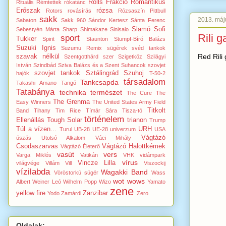
Rolls Frakció
Romantikus
Rituális Rémtettek
rókatánc
Erőszak
rózsa
Rotors
rovásírás
Rózsaszín Pittbull
sakk
2013. máju
Sabaton
Sakk 960
Sándor Kertesz
Sánta Ferenc
Slamó
Sofi
Sebestyén Márta
Sharp
Shimakaze
Sinisalo
Rili 
sport
Tukker
Spirit
Staunton
Stumpf-Bíró Balázs
Suzuki Ignis
Suzumu Remix
sügérek
svéd tankok
Red Rili 
szavak nélkül
Szentgotthárd
szer
Szigetköz
Szilágyi
István
Szindbád
Sziva Balázs és a Szent Suhancok
szovjet
szovjet tankok
Sztálingrád
Szuhoj
hajók
T-50-2
társadalom
Tankcsapda
Takashi Amano
Tangó
Tatabánya
technika
természet
The Cure
The
The Grenma
Easy Winners
The United States Army Field
Titkolt
Band
Tihany
Tim Rice
Tímár Sára
Tisza-tó
történelem
Ellenállás
Tough Solar
trianon
Trump
Túl a vízen...
URH
Turul
UB-28
UE-28
univerzum
USA
Vágtázó
úszás
Utolsó Alkalom
Váci Mihály
Csodaszarvas
Vágtázó Halottkémek
Vágtázó Életerő
vasút
vers
Varga Miklós
Vatikán
VHK
vidámpark
vírus
Vincze Lilla
világvége
Villám Vill
Viszockij
vízilabda
Wagakki Band
Vöröstorkú sügér
Wass
wot
wows
Albert
Weiner Leó
Wilhelm Popp
Wizo
Yamato
zene
yellow fire
Zanzibar
Yodo
Zamárdi
Zero
Oldalak: