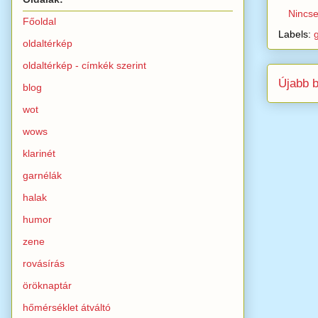
Nincs
Főoldal
Labels:
oldaltérkép
oldaltérkép - címkék szerint
Újabb 
blog
wot
wows
klarinét
garnélák
halak
humor
zene
rovásírás
öröknaptár
hőmérséklet átváltó