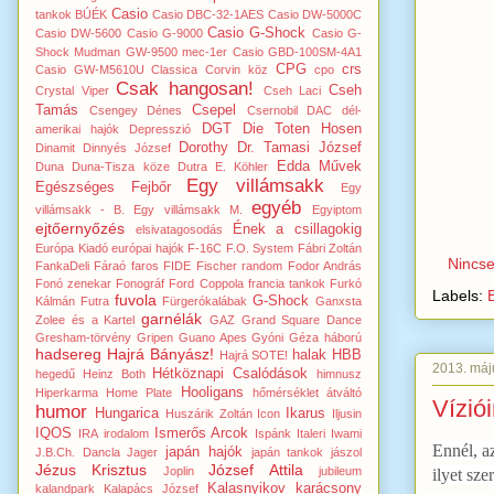
Casio
tankok
BÚÉK
Casio DBC-32-1AES
Casio DW-5000C
Casio G-Shock
Casio DW-5600
Casio G-9000
Casio G-
Shock Mudman GW-9500 mec-1er
Casio GBD-100SM-4A1
CPG
crs
Casio GW-M5610U
Classica
Corvin köz
cpo
Csak hangosan!
Cseh
Crystal Viper
Cseh Laci
Tamás
Csepel
Csengey Dénes
Csernobil
DAC
dél-
DGT
Die Toten Hosen
amerikai hajók
Depresszió
Dorothy
Dr. Tamasi József
Dinamit
Dinnyés József
Edda Művek
Duna
Duna-Tisza köze
Dutra
E. Köhler
Egy villámsakk
Egészséges Fejbőr
Egy
egyéb
villámsakk - B.
Egy villámsakk M.
Egyiptom
ejtőernyőzés
Ének a csillagokig
elsivatagosodás
Európa Kiadó
európai hajók
F-16C
F.O. System
Fábri Zoltán
Nincs
FankaDeli
Fáraó
faros
FIDE
Fischer random
Fodor András
Fonó zenekar
Fonográf
Ford Coppola
francia tankok
Furkó
Labels:
fuvola
G-Shock
Kálmán
Futra
Fürgerókalábak
Ganxsta
garnélák
Zolee és a Kartel
GAZ
Grand Square Dance
Gresham-törvény
Gripen
Guano Apes
Gyóni Géza
háború
hadsereg
Hajrá Bányász!
halak
HBB
Hajrá SOTE!
2013. máju
Hétköznapi Csalódások
hegedű
Heinz Both
himnusz
Hooligans
Hiperkarma
Home Plate
hőmérséklet átváltó
Vízió
humor
Hungarica
Ikarus
Huszárik Zoltán
Icon
Iljusin
IQOS
Ismerős Arcok
IRA
irodalom
Ispánk
Italeri
Iwami
Ennél, a
japán hajók
J.B.Ch. Dancla
Jager
japán tankok
jászol
Jézus Krisztus
József Attila
Joplin
jubileum
ilyet sz
Kalasnyikov
karácsony
kalandpark
Kalapács József