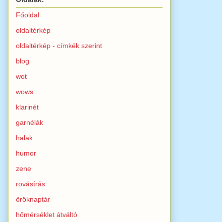
Főoldal
oldaltérkép
oldaltérkép - címkék szerint
blog
wot
wows
klarinét
garnélák
halak
humor
zene
rovásírás
öröknaptár
hőmérséklet átváltó