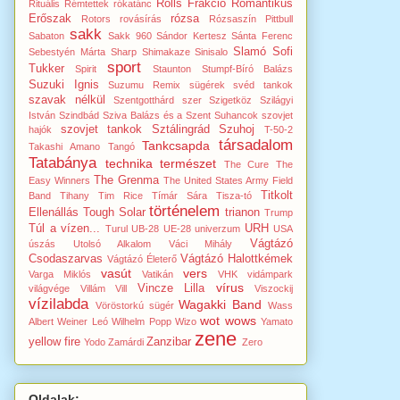
Rolls Frakció
Romantikus
Rituális Rémtettek
rókatánc
Erőszak
rózsa
Rotors
rovásírás
Rózsaszín Pittbull
sakk
Sabaton
Sakk 960
Sándor Kertesz
Sánta Ferenc
Slamó
Sofi
Sebestyén Márta
Sharp
Shimakaze
Sinisalo
sport
Tukker
Spirit
Staunton
Stumpf-Bíró Balázs
Suzuki Ignis
Suzumu Remix
sügérek
svéd tankok
szavak nélkül
Szentgotthárd
szer
Szigetköz
Szilágyi
István
Szindbád
Sziva Balázs és a Szent Suhancok
szovjet
szovjet tankok
Sztálingrád
Szuhoj
hajók
T-50-2
társadalom
Tankcsapda
Takashi Amano
Tangó
Tatabánya
technika
természet
The Cure
The
The Grenma
Easy Winners
The United States Army Field
Titkolt
Band
Tihany
Tim Rice
Tímár Sára
Tisza-tó
történelem
Ellenállás
Tough Solar
trianon
Trump
Túl a vízen...
URH
Turul
UB-28
UE-28
univerzum
USA
Vágtázó
úszás
Utolsó Alkalom
Váci Mihály
Csodaszarvas
Vágtázó Halottkémek
Vágtázó Életerő
vasút
vers
Varga Miklós
Vatikán
VHK
vidámpark
vírus
Vincze Lilla
világvége
Villám Vill
Viszockij
vízilabda
Wagakki Band
Vöröstorkú sügér
Wass
wot
wows
Albert
Weiner Leó
Wilhelm Popp
Wizo
Yamato
zene
yellow fire
Zanzibar
Yodo
Zamárdi
Zero
Oldalak: