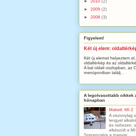
►
2010
(2)
►
2009
(2)
►
2008
(3)
Figyelem!
Két új elem: oldaltérké
Két új elemet helyeztem el,
oldaltérkép és az oldaltérké
A bal oldali oszlopban, az 
menüpontban találj...
A legolvasottabb cikkek 
hónapban
Makett: MI-2
A viszonylag 
lengyel alkatr
és nehezen, s
elkészült a MI
Szerencsére a magyar ...