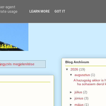
user-agent
erate usage
LEARN MORE
GOT IT
Blog Archívum
egyzés megjelenítése
▼
2026
(19)
▼
augusztus
(1)
A hazugság akkor is 
ha sohasem derül ki
►
július
(2)
►
június
(3)
►
május
(1)