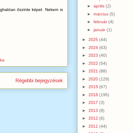
►
április
(2)
meghatóan őszinte képet. Nekem is
►
március
(5)
►
február
(4)
►
január
(1)
►
2025
(44)
►
2024
(63)
►
2023
(40)
ika
►
2022
(54)
►
2021
(88)
►
2020
(129)
Régebbi bejegyzések
►
2019
(67)
►
2018
(195)
►
2017
(3)
►
2013
(8)
►
2012
(6)
►
2011
(44)