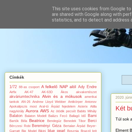
This site uses cookies from Google to d
are shared with Google along with perf
statistics, and to detect and address 
Címkék
A felkelő NAP alól
1/72
Ady Endre
88-as csoport
Airfix
AK-47
AK-63D
Ákos
akvakertészet
Alvin és a mókusok
akváriumtechnika
amerikai
2020. júni
tankok
AN-26
Andrew Lloyd Webber
Antikörper
Antonov
Két b
Apokalipszis most
Aral-tó
Árpád fejedelem
Asterix
Atilla
Aurora
AWS
nagykirály
Az ötödik pecsét
Babits Mihály
Balaton
Barni
Balaton Modell
Balázs Fecó
Ballagó Idő
Túl sok 
Beatrice
Berci
Bartók Béla
Bendegúz
Benedek Tibor
Bereményi Géza
Bérczesi Robi
Bertalan Árpád
Beyer-
Elment B
blue pearl
Garratt
Big Model
Bikini
Bosznia
Brazzil
brit