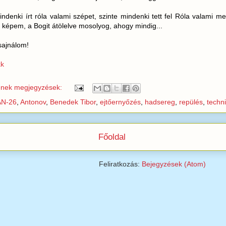
indenki írt róla valami szépet, szinte mindenki tett fel Róla valami 
 képem, a Bogit átölelve mosolyog, ahogy mindig...
sajnálom!
kk
enek megjegyzések:
AN-26
,
Antonov
,
Benedek Tibor
,
ejtőernyőzés
,
hadsereg
,
repülés
,
techn
Főoldal
Feliratkozás:
Bejegyzések (Atom)