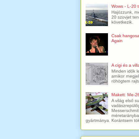
Wows - L-20 t
Hajózzunk, mer
20 szovjet ten
következik.
Csak hangosa
Again
A cigi és a vil
Minden idők l
amikor megjel
röhögtem rajt
Makett: Me-2
A világ első s
vadászrepülőg
Messerschmit
méretarányban
gyártmánya. Korántsem töké