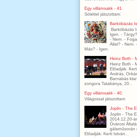
Egy villámsakk - 41.
Sötéttel játszottam:
Barkóbázás Is
Barkóbázás Is
Igen. - Tárgy
- Nem. - Foga
Állat? - Nem.
Más? - Igen.
Heinz Both -
Heinz Both -
Előadják: Kert
András, Orbán
Barnabás klari
zongora Tatabánya, 20...
Egy villámsakk - 40.
Világossal játszottam:
Joplin - The 
Joplin - The 
2014.12.20-á
Óvárosi Általá
gálaműsorán c
Előadják: Kerti István...