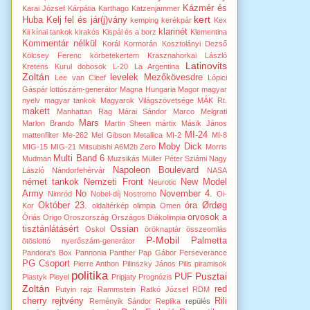
Kázmér és
Karai József
Kárpátia
Karthago
Katzenjammer
kert
Huba
Kelj fel és jár(j)vány
kemping
kerékpár
Kex
klarinét
Kii
kínai tankok
kirakós
Kispál és a borz
Klementina
Kommentár nélkül
Korál
Kormorán
Kosztolányi Dezső
Kölcsey Ferenc
körbetekertem
Krasznahorkai László
Latinovits
Kretens
Kurul dobosok
L-20
La Argentina
Zoltán
levelek Mezőkövesdre
Lee van Cleef
Lópici
Gáspár
lottószám-generátor
Magna Hungaria
Magor
magyar
nyelv
magyar tankok
Magyarok Világszövetsége
MÁK Rt.
makett
Manhattan Rag
Márai Sándor
Marco Melgrati
Mars
Marlon Brando
Martin Sheen
mártix
Másik János
MI-24
mattenfilter
Me-262
Mel Gibson
Metallica
MI-2
MI-8
Moby Dick
MIG-15
MIG-21
Mitsubishi A6M2b Zero
Morris
Multi Band 6
Mudman
Muzsikás
Müller Péter Sziámi
Nagy
Napoleon Boulevard
László
Nándorfehérvár
NASA
német tankok
Nemzeti Front
New Model
Neurotic
Army
No
November 4.
Nimród
Nobel-díj
Nostromo
Oi-
Október 23.
óra
Ørdøg
Kor
oldaltérkép
olimpia
Omen
orvosok a
Óriás
Origo
Oroszország
Országos Diákolimpia
tisztánlátásért
Ossian
Oskol
öröknaptár
összeomlás
P-Mobil
Palmetta
ötöslottó nyerőszám-generátor
Pandora's Box
Pannonia
Panther
Pap Gábor
Perseverance
PG Csoport
Pierre Anthon
Pilinszky János
Pilis
piramisok
politika
Pusztai
PUF
Plastyk
Pleyel
Pripjaty
Prognózis
Zoltán
red
Putyin
rajz
Rammstein
Ratkó József
RDM
cherry
rejtvény
Rili
Reményik Sándor
Replika
repülés