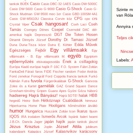
Casio
tankok
BÚÉK
Casio DBC-32-1AES
Casio DW-5000C
Casio G-Shock
Szinte m
Casio DW-5600
Casio G-9000
Casio G-
Shock Mudman GW-9500 mec-1er
Casio GBD-100SM-4A1
van Róla
CPG
crs
Casio GW-M5610U
Classica
Corvin köz
cpo
Csak hangosan!
Cseh
Crystal Viper
Cseh Laci
Annyira 
Tamás
Csepel
Csengey Dénes
Csernobil
DAC
dél-
DGT
Die Toten Hosen
amerikai hajók
Depresszió
Teljes ci
Dorothy
Dr. Tamasi József
Dinamit
Dinnyés József
Edda Művek
Duna
Duna-Tisza köze
Dutra
E. Köhler
Egy villámsakk
Egészséges Fejbőr
Egy
Nincs
egyéb
villámsakk - B.
Egy villámsakk M.
Egyiptom
Labels:
ejtőernyőzés
Ének a csillagokig
elsivatagosodás
Európa Kiadó
európai hajók
F-16C
F.O. System
Fábri Zoltán
FankaDeli
Fáraó
faros
FIDE
Fischer random
Fodor András
Fonó zenekar
Fonográf
Ford Coppola
francia tankok
Furkó
fuvola
G-Shock
Kálmán
Futra
Fürgerókalábak
Ganxsta
garnélák
Zolee és a Kartel
GAZ
Grand Square Dance
Gresham-törvény
Gripen
Guano Apes
Gyóni Géza
háború
hadsereg
Hajrá Bányász!
halak
HBB
Hajrá SOTE!
Hétköznapi Csalódások
hegedű
Heinz Both
himnusz
Hooligans
Hiperkarma
Home Plate
hőmérséklet átváltó
humor
Hungarica
Ikarus
Huszárik Zoltán
Icon
Iljusin
IQOS
Ismerős Arcok
IRA
irodalom
Ispánk
Italeri
Iwami
japán hajók
J.B.Ch. Dancla
Jager
japán tankok
jászol
Jézus Krisztus
József Attila
Joplin
jubileum
Kalasnyikov
karácsony
kalandpark
Kalapács József