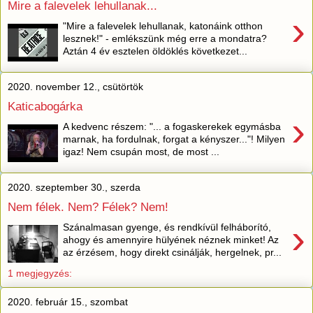
Mire a falevelek lehullanak...
›
"Mire a falevelek lehullanak, katonáink otthon
lesznek!" - emlékszünk még erre a mondatra?
Aztán 4 év esztelen öldöklés következet...
2020. november 12., csütörtök
Katicabogárka
›
A kedvenc részem: "... a fogaskerekek egymásba
marnak, ha fordulnak, forgat a kényszer..."! Milyen
igaz! Nem csupán most, de most ...
2020. szeptember 30., szerda
Nem félek. Nem? Félek? Nem!
›
Szánalmasan gyenge, és rendkívül felháborító,
ahogy és amennyire hülyének néznek minket! Az
az érzésem, hogy direkt csinálják, hergelnek, pr...
1 megjegyzés:
2020. február 15., szombat