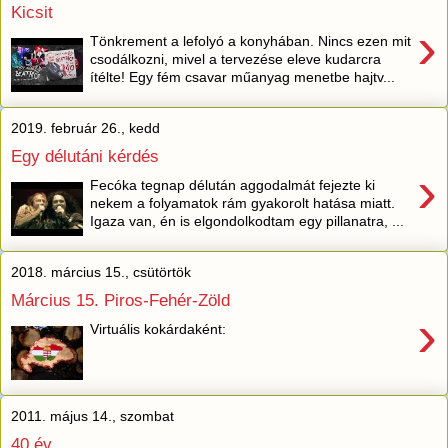
Kicsit
›
Tönkrement a lefolyó a konyhában. Nincs ezen mit
csodálkozni, mivel a tervezése eleve kudarcra
ítélte! Egy fém csavar műanyag menetbe hajtv...
2019. február 26., kedd
Egy délutáni kérdés
›
Fecóka tegnap délután aggodalmát fejezte ki
nekem a folyamatok rám gyakorolt hatása miatt.
Igaza van, én is elgondolkodtam egy pillanatra, ...
2018. március 15., csütörtök
Március 15. Piros-Fehér-Zöld
›
Virtuális kokárdaként:
2011. május 14., szombat
40 év