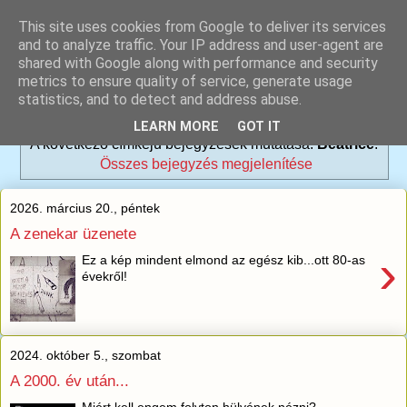
This site uses cookies from Google to deliver its services
and to analyze traffic. Your IP address and user-agent are
shared with Google along with performance and security
metrics to ensure quality of service, generate usage
statistics, and to detect and address abuse.
LEARN MORE
GOT IT
A következő címkéjű bejegyzések mutatása:
Beatrice
.
Összes bejegyzés megjelenítése
2026. március 20., péntek
A zenekar üzenete
›
Ez a kép mindent elmond az egész kib...ott 80-as
évekről!
2024. október 5., szombat
A 2000. év után...
Miért kell engem folyton hülyének nézni?