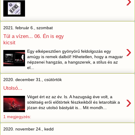
›
2021. február 6., szombat
Túl a vízen... 06. Én is egy
kicsit
›
Egy elképesztően gyönyörű feldolgozás egy
amúgy is remek dalból! Hihetetlen, hogy a magyar
népzenei hangzás, a hangszerek, a stílus és az
el...
2020. december 31., csütörtök
Utolsó...
›
Véget ért ez az év. Is. A hazugság éve volt, a
sötétség erői előtörtek fészkeikből és letarolták a
józan ész utolsó bástyáit is... Mit mondh...
1 megjegyzés:
2020. november 24., kedd