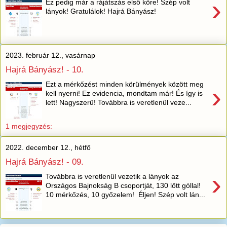
›
Ez pedig már a rájátszás első köre! Szép volt
lányok! Gratulálok! Hajrá Bányász!
2023. február 12., vasárnap
Hajrá Bányász! - 10.
Ezt a mérkőzést minden körülmények között meg
›
kell nyerni! Ez evidencia, mondtam már! És így is
lett! Nagyszerű! Továbbra is veretlenül veze...
1 megjegyzés:
2022. december 12., hétfő
Hajrá Bányász! - 09.
›
Továbbra is veretlenül vezetik a lányok az
Országos Bajnokság B csoportját, 130 lőtt góllal!
10 mérkőzés, 10 győzelem! Éljen! Szép volt lán...