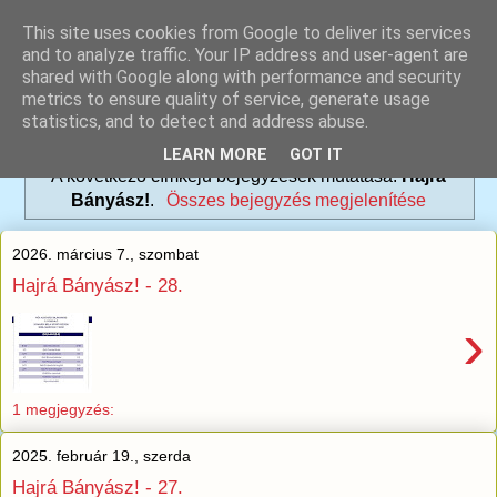
This site uses cookies from Google to deliver its services
and to analyze traffic. Your IP address and user-agent are
shared with Google along with performance and security
metrics to ensure quality of service, generate usage
statistics, and to detect and address abuse.
LEARN MORE
GOT IT
A következő címkéjű bejegyzések mutatása:
Hajrá
Bányász!
.
Összes bejegyzés megjelenítése
2026. március 7., szombat
Hajrá Bányász! - 28.
›
1 megjegyzés:
2025. február 19., szerda
Hajrá Bányász! - 27.