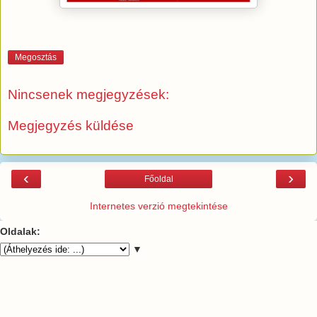
Megosztás
Nincsenek megjegyzések:
Megjegyzés küldése
‹
›
Főoldal
Internetes verzió megtekintése
Oldalak:
▼