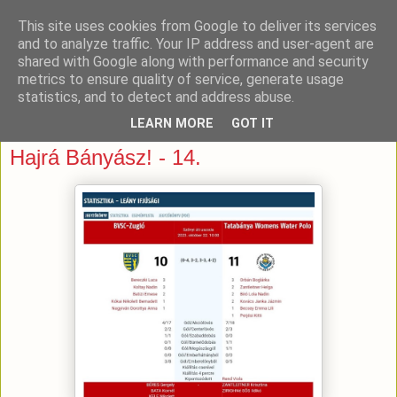
This site uses cookies from Google to deliver its services
and to analyze traffic. Your IP address and user-agent are
shared with Google along with performance and security
metrics to ensure quality of service, generate usage
statistics, and to detect and address abuse.
LEARN MORE
GOT IT
2023. október 24., kedd
Hajrá Bányász! - 14.