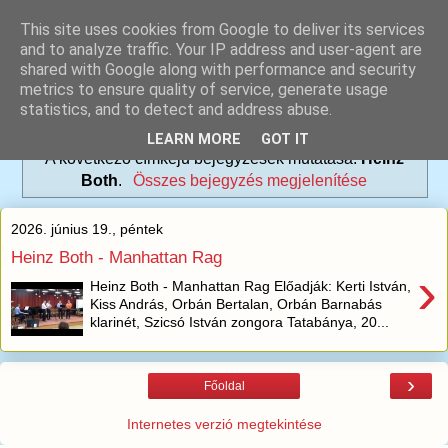
This site uses cookies from Google to deliver its services
and to analyze traffic. Your IP address and user-agent are
shared with Google along with performance and security
metrics to ensure quality of service, generate usage
statistics, and to detect and address abuse.
LEARN MORE
GOT IT
A következő címkéjű bejegyzések mutatása:
Heinz
Both
.
Összes bejegyzés megjelenítése
2026. június 19., péntek
Heinz Both - Manhattan Rag
›
Heinz Both - Manhattan Rag Előadják: Kerti István,
Kiss András, Orbán Bertalan, Orbán Barnabás
klarinét, Szicsó István zongora Tatabánya, 20...
›
Főoldal
Internetes verzió megtekintése