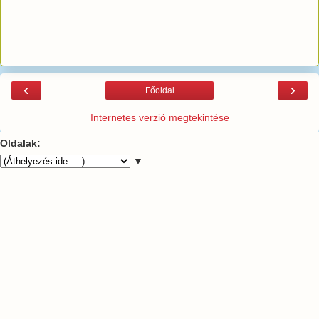
‹
›
Főoldal
Internetes verzió megtekintése
Oldalak:
▼