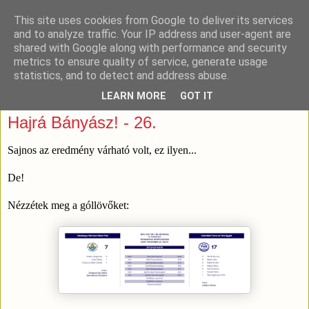
This site uses cookies from Google to deliver its services
and to analyze traffic. Your IP address and user-agent are
shared with Google along with performance and security
metrics to ensure quality of service, generate usage
statistics, and to detect and address abuse.
LEARN MORE
GOT IT
2024. november 27., szerda
Hajrá Bányász! - 26.
Sajnos az eredmény várható volt, ez ilyen...
De!
Nézzétek meg a góllövőket: