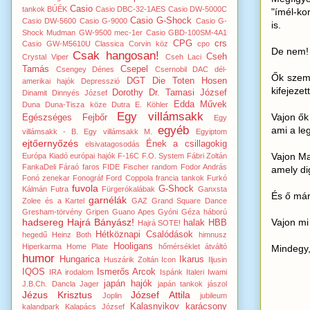
Casio
tankok
BÚÉK
Casio DBC-32-1AES
Casio DW-5000C
"ímél-ko
Casio G-Shock
Casio DW-5600
Casio G-9000
Casio G-
is.
Shock Mudman GW-9500 mec-1er
Casio GBD-100SM-4A1
CPG
crs
Casio GW-M5610U
Classica
Corvin köz
cpo
De nem!
Csak hangosan!
Cseh
Crystal Viper
Cseh Laci
Tamás
Csepel
Csengey Dénes
Csernobil
DAC
dél-
Ők szemé
DGT
Die Toten Hosen
amerikai hajók
Depresszió
kifejeze
Dorothy
Dr. Tamasi József
Dinamit
Dinnyés József
Edda Művek
Duna
Duna-Tisza köze
Dutra
E. Köhler
Egy villámsakk
Vajon ők
Egészséges Fejbőr
Egy
egyéb
ami a le
villámsakk - B.
Egy villámsakk M.
Egyiptom
ejtőernyőzés
Ének a csillagokig
elsivatagosodás
Vajon Ma
Európa Kiadó
európai hajók
F-16C
F.O. System
Fábri Zoltán
FankaDeli
Fáraó
faros
FIDE
Fischer random
Fodor András
amely di
Fonó zenekar
Fonográf
Ford Coppola
francia tankok
Furkó
fuvola
G-Shock
Kálmán
Futra
Fürgerókalábak
Ganxsta
És ő már
garnélák
Zolee és a Kartel
GAZ
Grand Square Dance
Gresham-törvény
Gripen
Guano Apes
Gyóni Géza
háború
Vajon mi
hadsereg
Hajrá Bányász!
halak
HBB
Hajrá SOTE!
Hétköznapi Csalódások
hegedű
Heinz Both
himnusz
Hooligans
Hiperkarma
Home Plate
hőmérséklet átváltó
Mindegy, 
humor
Hungarica
Ikarus
Huszárik Zoltán
Icon
Iljusin
IQOS
Ismerős Arcok
IRA
irodalom
Ispánk
Italeri
Iwami
japán hajók
J.B.Ch. Dancla
Jager
japán tankok
jászol
Jézus Krisztus
József Attila
Joplin
jubileum
Kalasnyikov
karácsony
kalandpark
Kalapács József