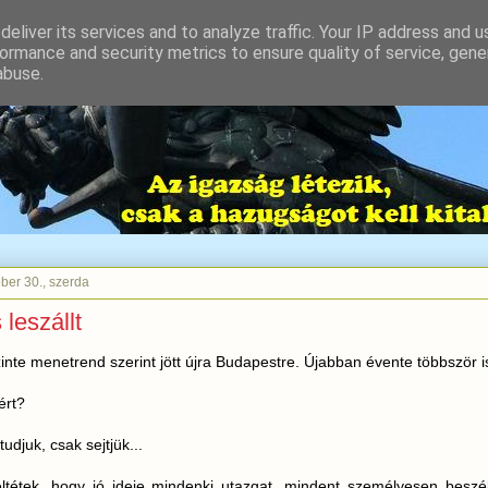
eliver its services and to analyze traffic. Your IP address and 
ormance and security metrics to ensure quality of service, gen
abuse.
ber 30., szerda
 leszállt
zinte menetrend szerint jött újra Budapestre. Újabban évente többször i
ért?
udjuk, csak sejtjük...
ltétek, hogy jó ideje mindenki utazgat, mindent személyesen besz