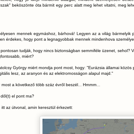
rszak" beköszönte óta bármit egy perc alatt meg lehet vitatni, meg lehe
lyesen mennek egymáshoz, bárhová! Legyen az a világ bármelyik pol
tten érdekes, hogy pont a legnagyobbak mennek mindenhova személyesen
 pontosan tudják, hogy nincs biztonságban semmiféle üzenet, sehol? Vajon
gfontosabb, miért?
tolcsy György miért mondja pont most, hogy: "Eurázsia államai közös 
gitális lesz, az aranyon és az elektromosságon alapul majd."
 most a következő több száz évről beszél... Hmmm...
 dől(t) el pont ma?
itt az útvonal, amin keresztül érkezett: