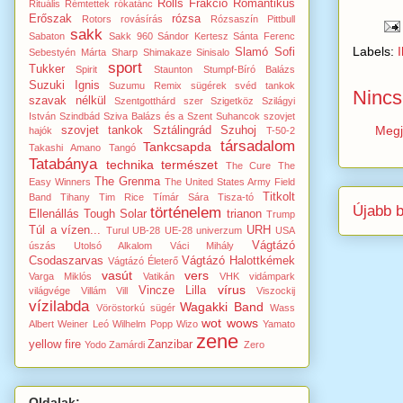
Rolls Frakció
Romantikus
Rituális Rémtettek
rókatánc
Erőszak
rózsa
Rotors
rovásírás
Rózsaszín Pittbull
sakk
Sabaton
Sakk 960
Sándor Kertesz
Sánta Ferenc
Labels:
I
Slamó
Sofi
Sebestyén Márta
Sharp
Shimakaze
Sinisalo
sport
Tukker
Spirit
Staunton
Stumpf-Bíró Balázs
Suzuki Ignis
Suzumu Remix
sügérek
svéd tankok
Nincs
szavak nélkül
Szentgotthárd
szer
Szigetköz
Szilágyi
István
Szindbád
Sziva Balázs és a Szent Suhancok
szovjet
Megj
szovjet tankok
Sztálingrád
Szuhoj
hajók
T-50-2
társadalom
Tankcsapda
Takashi Amano
Tangó
Tatabánya
technika
természet
The Cure
The
The Grenma
Easy Winners
The United States Army Field
Titkolt
Band
Tihany
Tim Rice
Tímár Sára
Tisza-tó
Újabb 
történelem
Ellenállás
Tough Solar
trianon
Trump
Túl a vízen...
URH
Turul
UB-28
UE-28
univerzum
USA
Vágtázó
úszás
Utolsó Alkalom
Váci Mihály
Csodaszarvas
Vágtázó Halottkémek
Vágtázó Életerő
vasút
vers
Varga Miklós
Vatikán
VHK
vidámpark
vírus
Vincze Lilla
világvége
Villám Vill
Viszockij
vízilabda
Wagakki Band
Vöröstorkú sügér
Wass
wot
wows
Albert
Weiner Leó
Wilhelm Popp
Wizo
Yamato
zene
yellow fire
Zanzibar
Yodo
Zamárdi
Zero
Oldalak: