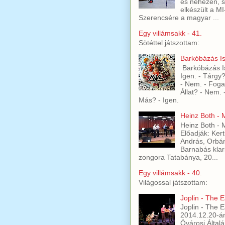
és nehezen, s
elkészült a MI
Szerencsére a magyar ...
Egy villámsakk - 41.
Sötéttel játszottam:
Barkóbázás Is
Barkóbázás Is
Igen. - Tárgy
- Nem. - Foga
Állat? - Nem.
Más? - Igen.
Heinz Both -
Heinz Both -
Előadják: Kert
András, Orbán
Barnabás klari
zongora Tatabánya, 20...
Egy villámsakk - 40.
Világossal játszottam:
Joplin - The 
Joplin - The 
2014.12.20-á
Óvárosi Általá