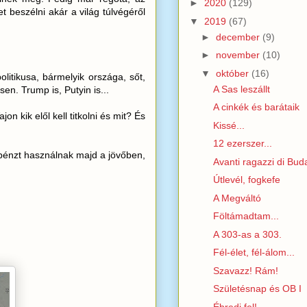
►
2020
(129)
t beszélni akár a világ túlvégéről
▼
2019
(67)
►
december
(9)
►
november
(10)
▼
október
(16)
itikusa, bármelyik országa, sőt,
A Sas leszállt
. Trump is, Putyin is...
A cinkék és barátaik
 kik elől kell titkolni és mit? És
Kissé...
12 ezerszer...
pénzt használnak majd a jövőben,
Avanti ragazzi di Bud
Útlevél, fogkefe
A Megváltó
Föltámadtam...
A 303-as a 303.
Fél-élet, fél-álom...
Szavazz! Rám!
Születésnap és OB I
Ébredj fel!