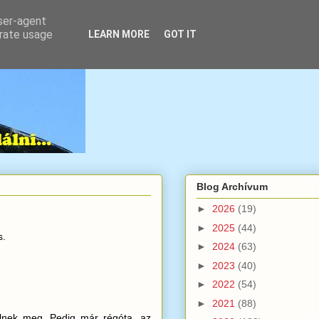
user-agent
erate usage
LEARN MORE
GOT IT
Blog Archívum
►
2026
(19)
►
2025
(44)
s.
►
2024
(63)
►
2023
(40)
►
2022
(54)
►
2021
(88)
élnek meg. Pedig már régóta, az