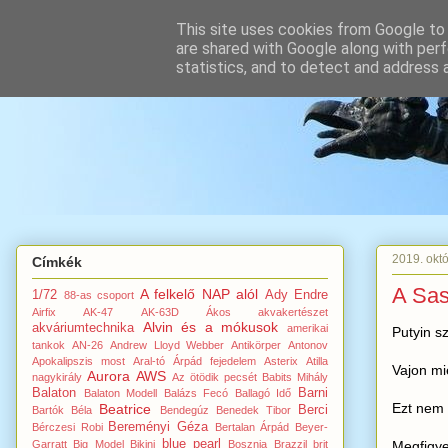
This site uses cookies from Google to d
are shared with Google along with perf
statistics, and to detect and address 
2019. októ
Címkék
A Sas
A felkelő NAP alól
1/72
Ady Endre
88-as csoport
Airfix
AK-47
AK-63D
Ákos
akvakertészet
Alvin és a mókusok
akváriumtechnika
amerikai
Putyin s
tankok
AN-26
Andrew Lloyd Webber
Antikörper
Antonov
Apokalipszis most
Aral-tó
Árpád fejedelem
Asterix
Atilla
Vajon mi
Aurora
AWS
nagykirály
Az ötödik pecsét
Babits Mihály
Balaton
Barni
Balaton Modell
Balázs Fecó
Ballagó Idő
Ezt nem t
Beatrice
Berci
Bartók Béla
Bendegúz
Benedek Tibor
Bereményi Géza
Bérczesi Robi
Bertalan Árpád
Beyer-
blue pearl
Megfigye
Garratt
Big Model
Bikini
Bosznia
Brazzil
brit