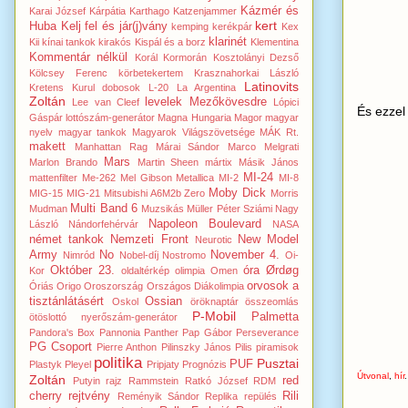
Kázmér és
Karai József
Kárpátia
Karthago
Katzenjammer
kert
Huba
Kelj fel és jár(j)vány
kemping
kerékpár
Kex
klarinét
Kii
kínai tankok
kirakós
Kispál és a borz
Klementina
Kommentár nélkül
Korál
Kormorán
Kosztolányi Dezső
Kölcsey Ferenc
körbetekertem
Krasznahorkai László
Latinovits
Kretens
Kurul dobosok
L-20
La Argentina
Zoltán
levelek Mezőkövesdre
Lee van Cleef
Lópici
És ezzel
Gáspár
lottószám-generátor
Magna Hungaria
Magor
magyar
nyelv
magyar tankok
Magyarok Világszövetsége
MÁK Rt.
makett
Manhattan Rag
Márai Sándor
Marco Melgrati
Mars
Marlon Brando
Martin Sheen
mártix
Másik János
MI-24
mattenfilter
Me-262
Mel Gibson
Metallica
MI-2
MI-8
Moby Dick
MIG-15
MIG-21
Mitsubishi A6M2b Zero
Morris
Multi Band 6
Mudman
Muzsikás
Müller Péter Sziámi
Nagy
Napoleon Boulevard
László
Nándorfehérvár
NASA
német tankok
Nemzeti Front
New Model
Neurotic
Army
No
November 4.
Nimród
Nobel-díj
Nostromo
Oi-
Október 23.
óra
Ørdøg
Kor
oldaltérkép
olimpia
Omen
orvosok a
Óriás
Origo
Oroszország
Országos Diákolimpia
tisztánlátásért
Ossian
Oskol
öröknaptár
összeomlás
P-Mobil
Palmetta
ötöslottó nyerőszám-generátor
Pandora's Box
Pannonia
Panther
Pap Gábor
Perseverance
PG Csoport
Pierre Anthon
Pilinszky János
Pilis
piramisok
politika
Pusztai
PUF
Plastyk
Pleyel
Pripjaty
Prognózis
Útvonal
,
hír
.
Zoltán
red
Putyin
rajz
Rammstein
Ratkó József
RDM
cherry
rejtvény
Rili
Reményik Sándor
Replika
repülés