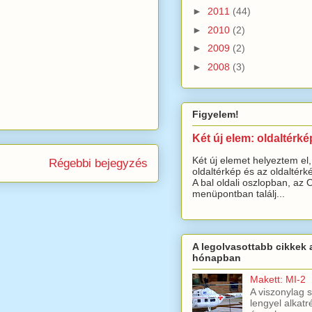
►
2011
(44)
►
2010
(2)
►
2009
(2)
►
2008
(3)
Figyelem!
Két új elem: oldaltérké
Két új elemet helyeztem el,
Régebbi bejegyzés
oldaltérkép és az oldaltérké
A bal oldali oszlopban, az 
menüpontban találj...
A legolvasottabb cikkek 
hónapban
Makett: MI-2
A viszonylag 
lengyel alkatr