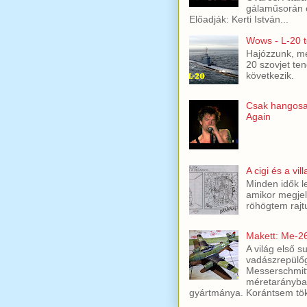
gálaműsorán c
Előadják: Kerti István...
Wows - L-20 t
Hajózzunk, mer
20 szovjet ten
következik.
Csak hangosa
Again
A cigi és a vil
Minden idők l
amikor megjel
röhögtem rajt
Makett: Me-2
A világ első s
vadászrepülőg
Messerschmit
méretarányban
gyártmánya. Korántsem töké