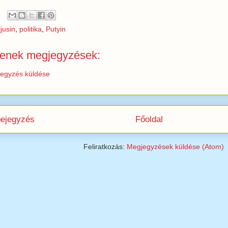
ljusin
,
politika
,
Putyin
enek megjegyzések:
egyzés küldése
bejegyzés
Főoldal
Feliratkozás:
Megjegyzések küldése (Atom)