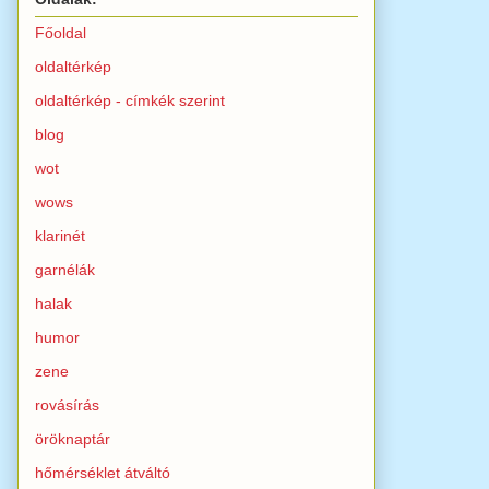
Főoldal
oldaltérkép
oldaltérkép - címkék szerint
blog
wot
wows
klarinét
garnélák
halak
humor
zene
rovásírás
öröknaptár
hőmérséklet átváltó