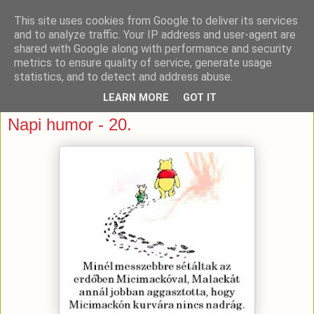
This site uses cookies from Google to deliver its services
and to analyze traffic. Your IP address and user-agent are
shared with Google along with performance and security
metrics to ensure quality of service, generate usage
statistics, and to detect and address abuse.
LEARN MORE
GOT IT
2018. június 24., vasárnap
Napi humor - 20.