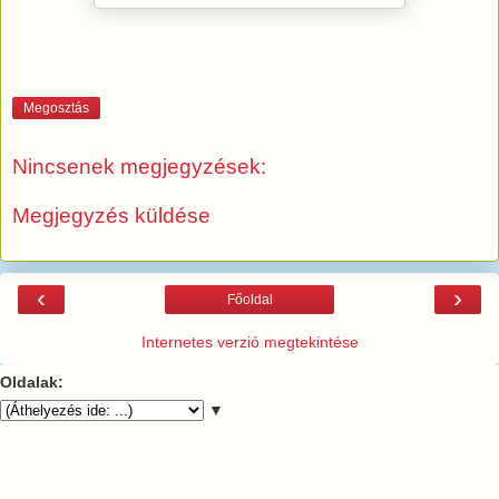
Megosztás
Nincsenek megjegyzések:
Megjegyzés küldése
‹
›
Főoldal
Internetes verzió megtekintése
Oldalak:
▼