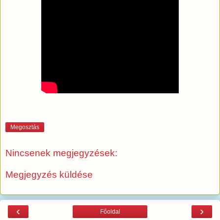
Megosztás
Nincsenek megjegyzések:
Megjegyzés küldése
‹
›
Főoldal