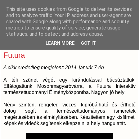
This site uses cookies from Google to deliver its services
and to analyze traffic. Your IP address and user-agent are
shared with Google along with performance and security
metrics to ensure quality of service, generate usage
statistics, and to detect and address abuse.
LEARN MORE
GOT IT
2018. február 7., szerda
Futura
A cikk eredetileg megjelent: 2014. január 7-én
A téli szünet végét egy kirándulással búcsúztattuk!
Ellátogattunk Mosonmagyaróvárra, a Futura Interaktív
természettudományi Élményközpontba. Nagyon jó hely!
Négy szinten, rengeteg vicces, kipróbálható és érthető
dolog segít a természettudományos ismeretek
megértésében és elmélyítésében. Készítettem egy kisfilmet,
képek és videók segítenek elképzelni a hely hangulatát.